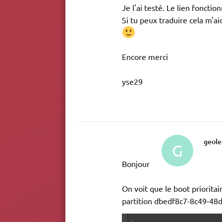
Je l'ai testé. Le lien foncti
Si tu peux traduire cela m'a
Encore merci
yse29
geole
G
Bonjour
On voit que le boot priorita
partition dbedf8c7-8c49-48