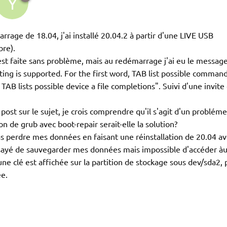
Y
rage de 18.04, j'ai installé 20.04.2 à partir d'une LIVE USB
re).
c'est faite sans problème, mais au redémarrage j'ai eu le messag
ing is supported. For the first word, TAB list possible comman
AB lists possible device a file completions". Suivi d'une invite
post sur le sujet, je crois comprendre qu'il s'agit d'un probléme
n de grub avec boot-repair serait-elle la solution?
as perdre mes données en faisant une réinstallation de 20.04 a
ssayé de sauvegarder mes données mais impossible d'accéder àu
e clé est affichée sur la partition de stockage sous dev/sda2, 
ée.