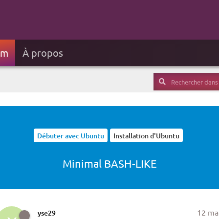
um
À propos
Débuter avec Ubuntu
Installation d'Ubuntu
Minimal BASH-LIKE
12 ma
yse29