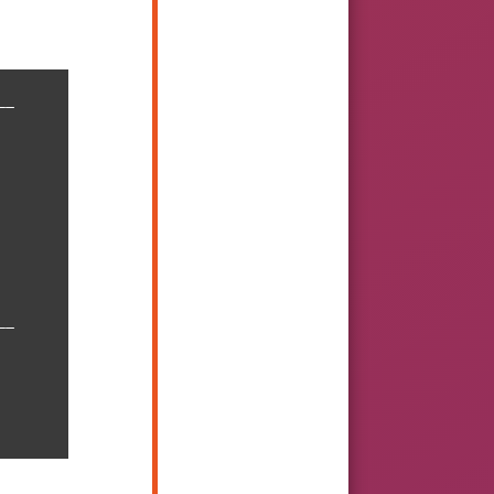
_

_
