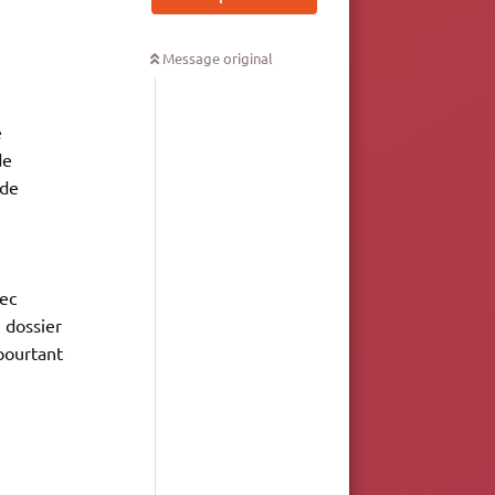
Message original
e
de
 de
vec
 dossier
pourtant