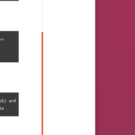
=

ub) and reinstall the grub-efi-amd64-signed of sda2, usin
le   