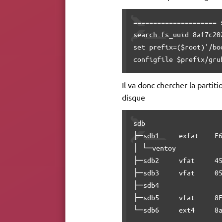
===================== 
search.fs_uuid 8af7c20
set prefix=($root)'/boo
configfile $prefix/gru
Il va donc chercher la parti
disque
sdb                   
├─sdb1     exfat    E6
│ └─ventoy            
├─sdb2     vfat     45
├─sdb3     vfat     05
├─sdb4                
├─sdb5     vfat     8F
└─sdb6     ext4     8a