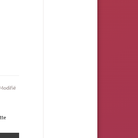
épondre
Modifié
tte