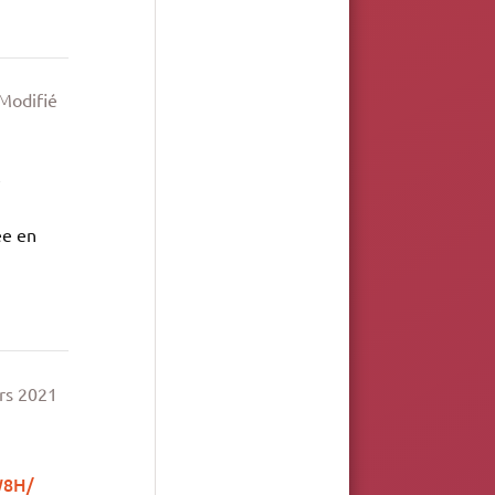
épondre
Modifié
e
ée en
épondre
rs 2021
W8H/