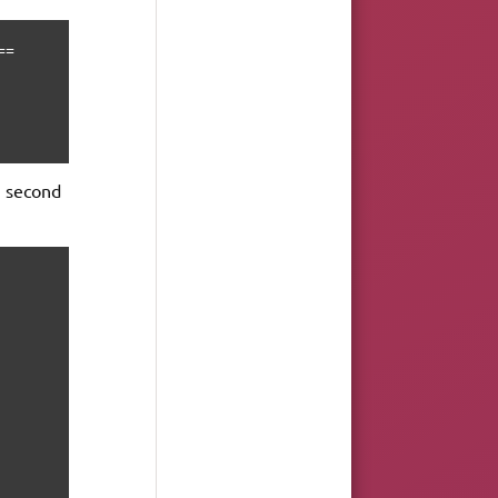
=

u second
                           

                isos        

                            

                VTOYEFI     

                StockageUSB 

                            

                            
