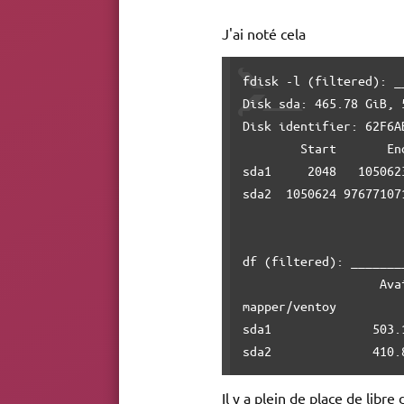
J'ai noté cela
fdisk -l (filtered): _
Disk sda: 465.78 GiB, 
Disk identifier: 62F6A
        Start       En
sda1     2048   105062
sda2  1050624 97677107
df (filtered): _______
                   Ava
mapper/ventoy         
sda1              503.
sda2              410.
Il y a plein de place de libre