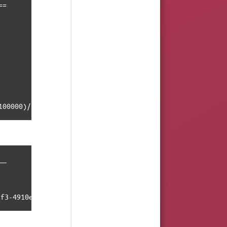
=

x800,0x100000)/File(\EFI\ubuntu\shimx64.efi)
_

               LABEL       PARTLABEL

                           

f3-4910ef1bbd3c             EFI System Partition