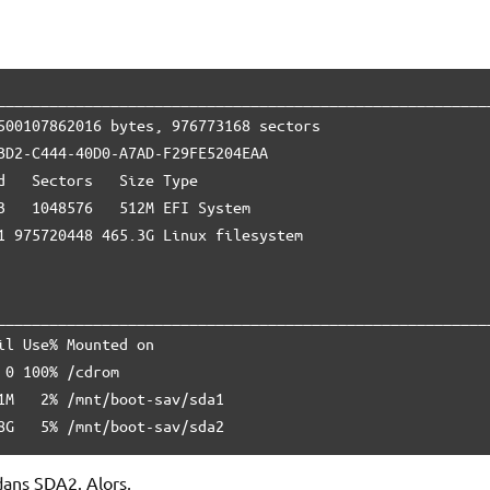
_________________________________________________________
500107862016 bytes, 976773168 sectors

BD2-C444-40D0-A7AD-F29FE5204EAA

d   Sectors   Size Type

3   1048576   512M EFI System

1 975720448 465.3G Linux filesystem

_________________________________________________________
il Use% Mounted on

 0 100% /cdrom

1M   2% /mnt/boot-sav/sda1

8G   5% /mnt/boot-sav/sda2
 dans SDA2. Alors,