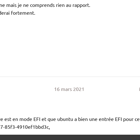
onne mais je ne comprends rien au rapport.
iderai fortement.
R
16 mars 2021
ire est en mode EFI et que ubuntu a bien une entrée EFI pour ce
d7-85f3-4910ef1bbd3c,