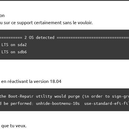
ion
tu sur ce support certainement sans le vouloir.
========== 2 OS detected ================================
LTS on sda2

 LTS on sdb6     
r en réactivant la version 18.04
the Boot-Repair utility would purge (in order to sign-gr
d be performed: unhide-bootmenu-10s  use-standard-efi-fi
e que tu veux.