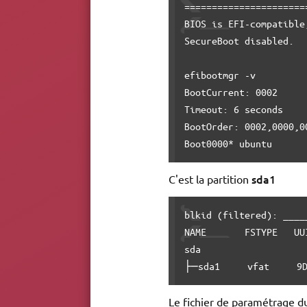
======================
BIOS is EFI-compatible
SecureBoot disabled.

efibootmgr -v

BootCurrent: 0002

Timeout: 6 seconds

BootOrder: 0002,0000,00
sda1
C'est la partition
blkid (filtered): ____
NAME       FSTYPE   UU
sda                   
├─sda1     vfat     9D
Le fichier de paramétrage du