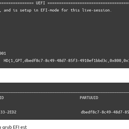
=============== UEFI ====================================
, and is setup in EFI-mode for this live-session.

01

Boot0000* ubuntu	HD(1,GPT,dbedf8c7-8c49-48d7-85f3-4910ef1bbd3c,0
_________________________________________________________
ID                                 PARTUUID              
                                                         
33-2ED2                            dbedf8c7-8c49-48d7-85
 grub EFI est