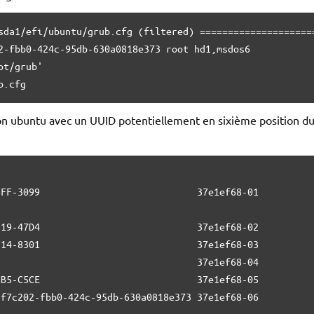
sda1/efi/ubuntu/grub.cfg (filtered) =====================
2-fbb0-424c-95db-630a0818e373 root hd1,msdos6 

t/grub'

b.cfg
tion ubuntu avec un UUID potentiellement en sixième position d
                                                         
FF-3099                            37e1ef68-01          
                                                        
19-47D4                            37e1ef68-02          
14-8301                            37e1ef68-03          
                                   37e1ef68-04          
B5-C5CE                            37e1ef68-05          
f7c202-fbb0-424c-95db-630a0818e373 37e1ef68-06 