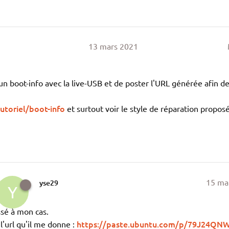
R
13 mars 2021
e un boot-info avec la live-USB et de poster l'URL générée afin d
utoriel/boot-info
et surtout voir le style de réparation propos
R
15 ma
yse29
Y
ssé à mon cas.
https://paste.ubuntu.com/p/79J24QN
 l'url qu'il me donne :