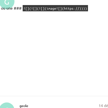
G
er ou une ###
![](![](![](image![](https://))))
R
14 dé
geole