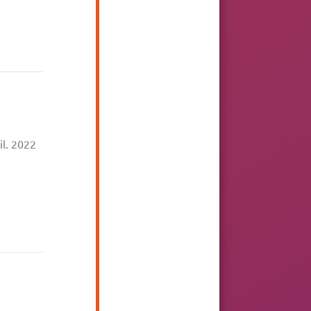
épondre
il. 2022
épondre