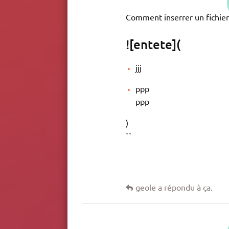
Comment inserrer un fichi
![entete](
jjj
ppp
ppp
)
``
geole
a répondu à ça.