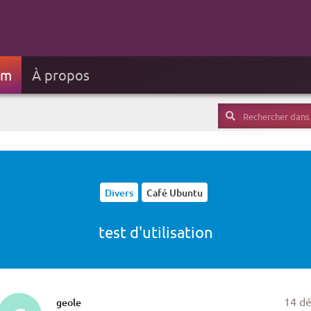
um
À propos
Divers
Café Ubuntu
test d'utilisation
14 dé
geole