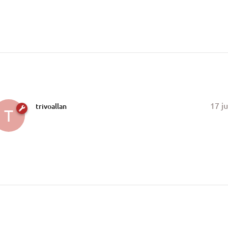
R
17 ju
trivoallan
T
R